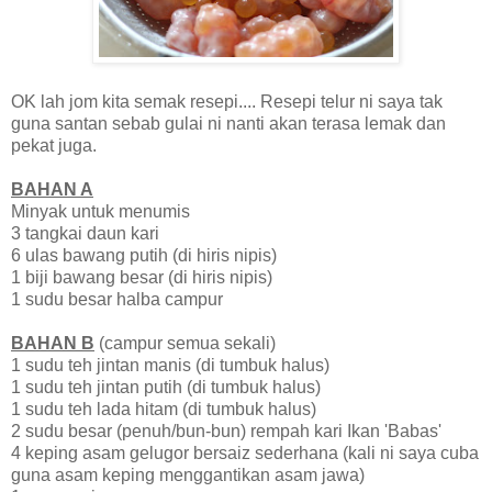
OK lah jom kita semak resepi.... Resepi telur ni saya tak
guna santan sebab gulai ni nanti akan terasa lemak dan
pekat juga.
BAHAN A
Minyak untuk menumis
3 tangkai daun kari
6 ulas bawang putih (di hiris nipis)
1 biji bawang besar (di hiris nipis)
1 sudu besar halba campur
BAHAN B
(campur semua sekali)
1 sudu teh jintan manis (di tumbuk halus)
1 sudu teh jintan putih (di tumbuk halus)
1 sudu teh lada hitam (di tumbuk halus)
2 sudu besar (penuh/bun-bun) rempah kari Ikan 'Babas'
4 keping asam gelugor bersaiz sederhana (kali ni saya cuba
guna asam keping menggantikan asam jawa)