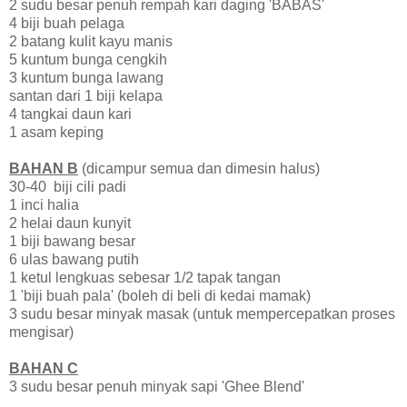
2 sudu besar penuh rempah kari daging 'BABAS'
4 biji buah pelaga
2 batang kulit kayu manis
5 kuntum bunga cengkih
3 kuntum bunga lawang
santan dari 1 biji kelapa
4 tangkai daun kari
1 asam keping
BAHAN B
(dicampur semua dan dimesin halus)
30-40 biji cili padi
1 inci halia
2 helai daun kunyit
1 biji bawang besar
6 ulas bawang putih
1 ketul lengkuas sebesar 1/2 tapak tangan
1 'biji buah pala' (boleh di beli di kedai mamak)
3 sudu besar minyak masak (untuk mempercepatkan proses
mengisar)
BAHAN C
3 sudu besar penuh minyak sapi 'Ghee Blend'