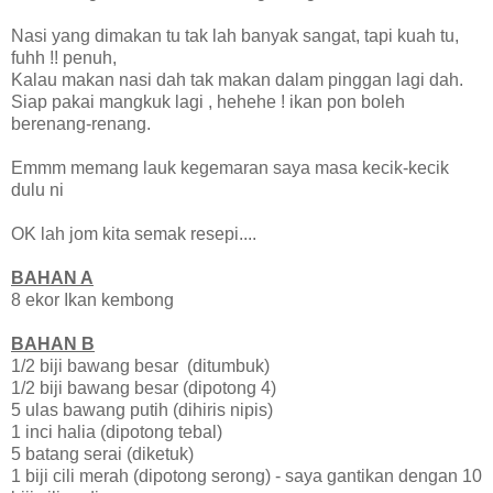
Nasi yang dimakan tu tak lah banyak sangat, tapi kuah tu,
fuhh !! penuh,
Kalau makan nasi dah tak makan dalam pinggan lagi dah.
Siap pakai mangkuk lagi , hehehe ! ikan pon boleh
berenang-renang.
Emmm memang lauk kegemaran saya masa kecik-kecik
dulu ni
OK lah jom kita semak resepi....
BAHAN A
8 ekor Ikan kembong
BAHAN B
1/2 biji bawang besar (ditumbuk)
1/2 biji bawang besar (dipotong 4)
5 ulas bawang putih (dihiris nipis)
1 inci halia (dipotong tebal)
5 batang serai (diketuk)
1 biji cili merah (dipotong serong) - saya gantikan dengan 10