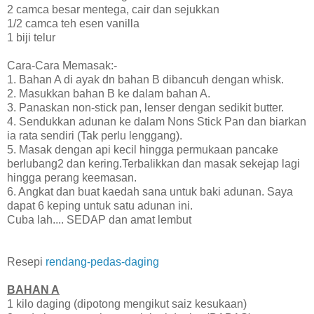
2 camca besar mentega, cair dan sejukkan
1/2 camca teh esen vanilla
1 biji telur
Cara-Cara Memasak:-
1. Bahan A di ayak dn bahan B dibancuh dengan whisk.
2. Masukkan bahan B ke dalam bahan A.
3. Panaskan non-stick pan, lenser dengan sedikit butter.
4. Sendukkan adunan ke dalam Nons Stick Pan dan biarkan
ia rata sendiri (Tak perlu lenggang).
5. Masak dengan api kecil hingga permukaan pancake
berlubang2 dan kering.Terbalikkan dan masak sekejap lagi
hingga perang keemasan.
6. Angkat dan buat kaedah sana untuk baki adunan. Saya
dapat 6 keping untuk satu adunan ini.
Cuba lah.... SEDAP dan amat lembut
Resepi
rendang-pedas-daging
BAHAN A
1 kilo daging (dipotong mengikut saiz kesukaan)