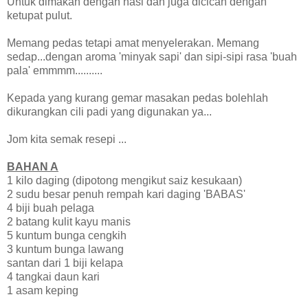
Untuk dimakan dengan nasi dan juga dicicah dengan
ketupat pulut.
Memang pedas tetapi amat menyelerakan. Memang
sedap...dengan aroma 'minyak sapi' dan sipi-sipi rasa 'buah
pala' emmmm..........
Kepada yang kurang gemar masakan pedas bolehlah
dikurangkan cili padi yang digunakan ya...
Jom kita semak resepi ...
BAHAN A
1 kilo daging (dipotong mengikut saiz kesukaan)
2 sudu besar penuh rempah kari daging 'BABAS'
4 biji buah pelaga
2 batang kulit kayu manis
5 kuntum bunga cengkih
3 kuntum bunga lawang
santan dari 1 biji kelapa
4 tangkai daun kari
1 asam keping