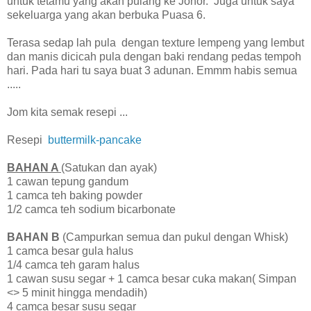
untuk tetamu yang akan pulang ke Johor. Juga untuk saya
sekeluarga yang akan berbuka Puasa 6.
Terasa sedap lah pula dengan texture lempeng yang lembut
dan manis dicicah pula dengan baki rendang pedas tempoh
hari. Pada hari tu saya buat 3 adunan. Emmm habis semua
.....
Jom kita semak resepi ...
Resepi
buttermilk-pancake
BAHAN A
(Satukan dan ayak)
1 cawan tepung gandum
1 camca teh baking powder
1/2 camca teh sodium bicarbonate
BAHAN B
(Campurkan semua dan pukul dengan Whisk)
1 camca besar gula halus
1/4 camca teh garam halus
1 cawan susu segar + 1 camca besar cuka makan( Simpan
<> 5 minit hingga mendadih)
4 camca besar susu segar