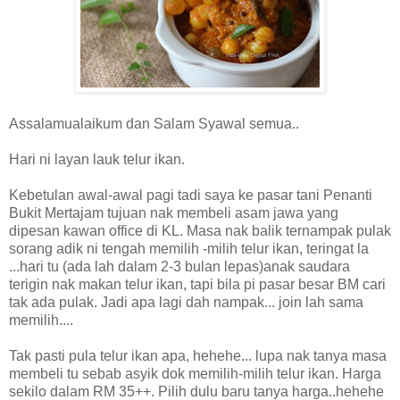
Assalamualaikum dan Salam Syawal semua..
Hari ni layan lauk telur ikan.
Kebetulan awal-awal pagi tadi saya ke pasar tani Penanti
Bukit Mertajam tujuan nak membeli asam jawa yang
dipesan kawan office di KL. Masa nak balik ternampak pulak
sorang adik ni tengah memilih -milih telur ikan, teringat la
...hari tu (ada lah dalam 2-3 bulan lepas)anak saudara
terigin nak makan telur ikan, tapi bila pi pasar besar BM cari
tak ada pulak. Jadi apa lagi dah nampak... join lah sama
memilih....
Tak pasti pula telur ikan apa, hehehe... lupa nak tanya masa
membeli tu sebab asyik dok memilih-milih telur ikan. Harga
sekilo dalam RM 35++. Pilih dulu baru tanya harga..hehehe