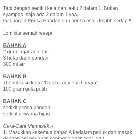
Tapi dengan sedikit kelainan ia-itu 2 dalam 1. Bukan
syampoo saja ada 2 dalam 1 yaa..
Gabungan Perisa Pandan dan perisa asli, Umphh sedap !!!
Jom kita semak resepi
BAHAN A
2 gram agar-agar tali
3 helai daun pandan
300 ml air
BAHAN B
700 ml susu kotak 'Dutch Lady Full Cream'
100 gram gula putih
BAHAN C
sedikit perisa pandan
sedikit pewarna hijau
Cara-Cara Memasak :-
1. Masukkan kesemua bahan A kedalam periuk dan masak
dengan api perlahan sehingga agar-agar larut.